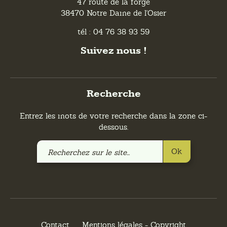
47 route de la forge
38470 Notre Dame de l'Osier
tél : 04 76 38 93 59
Suivez nous !
Recherche
Entrez les mots de votre recherche dans la zone ci-
dessous.
Recherchez
Ok
sur
le
site
Contact
Mentions légales - Copyright