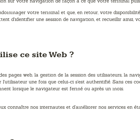
n sur votre navigation de façon à ce que votre terminal puiss
mmager votre terminal et que, en retour, votre disponibilité n
ent d'identifier une session de navigation, et recueillir ainsi, 
lise ce site Web ?
es pages web, la gestion de la session des utilisateurs, la nav
r l'utilisateur une fois que celui-ci s'est authentifié. Sans ces c
iment lorsque le navigateur est fermé ou après un mois.
x connaître nos internautes et d'améliorer nos services en éta