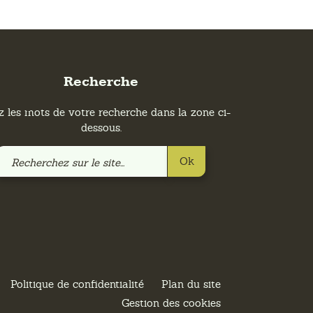
Recherche
z les mots de votre recherche dans la zone ci-
dessous.
Recherchez
Ok
sur
le
site
Politique de confidentialité
Plan du site
Gestion des cookies