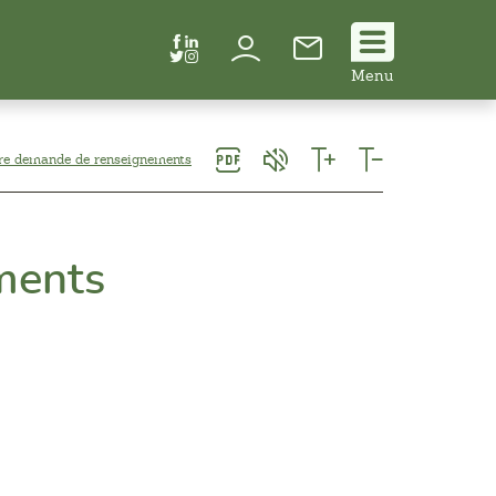
Suivez
Menu
nous
!
re demande de renseignements
ments