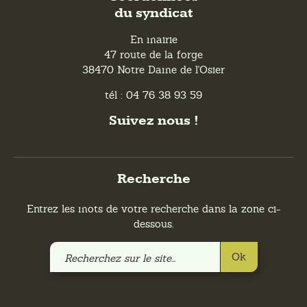
du syndicat
En mairie
47 route de la forge
38470 Notre Dame de l'Osier
tél : 04 76 38 93 59
Suivez nous !
Recherche
Entrez les mots de votre recherche dans la zone ci-
dessous.
Recherchez
Ok
sur
le
site